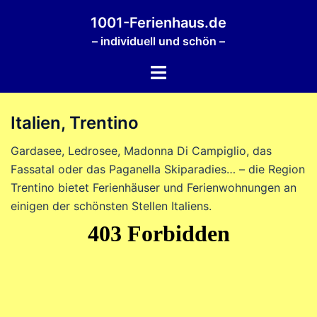
Zum
1001-Ferienhaus.de
Inhalt
– individuell und schön –
springen
Menü
umschalten
Italien, Trentino
Gardasee, Ledrosee, Madonna Di Campiglio, das
Fassatal oder das Paganella Skiparadies… – die Region
Trentino bietet Ferienhäuser und Ferienwohnungen an
einigen der schönsten Stellen Italiens.