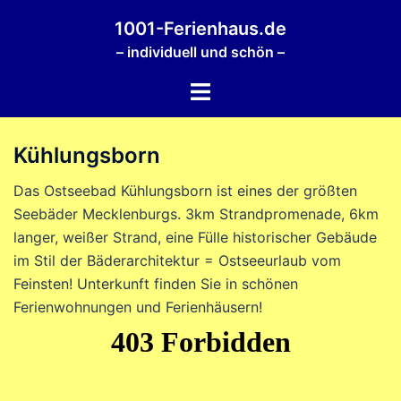
Zum
1001-Ferienhaus.de
Inhalt
– individuell und schön –
springen
Menü
umschalten
Kühlungsborn
Das Ostseebad Kühlungsborn ist eines der größten
Seebäder Mecklenburgs. 3km Strandpromenade, 6km
langer, weißer Strand, eine Fülle historischer Gebäude
im Stil der Bäderarchitektur = Ostseeurlaub vom
Feinsten! Unterkunft finden Sie in schönen
Ferienwohnungen und Ferienhäusern!