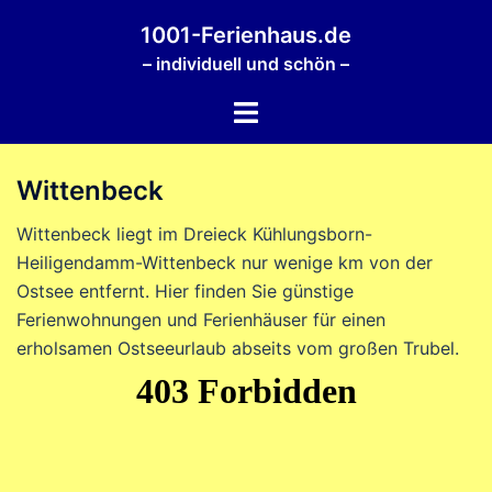
Zum
1001-Ferienhaus.de
Inhalt
– individuell und schön –
springen
Menü
umschalten
Wittenbeck
Wittenbeck liegt im Dreieck Kühlungsborn-
Heiligendamm-Wittenbeck nur wenige km von der
Ostsee entfernt. Hier finden Sie günstige
Ferienwohnungen und Ferienhäuser für einen
erholsamen Ostseeurlaub abseits vom großen Trubel.