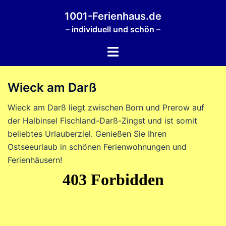
Zum
1001-Ferienhaus.de
Inhalt
– individuell und schön –
springen
Menü
umschalten
Wieck am Darß
Wieck am Darß liegt zwischen Born und Prerow auf
der Halbinsel Fischland-Darß-Zingst und ist somit
beliebtes Urlauberziel. Genießen Sie Ihren
Ostseeurlaub in schönen Ferienwohnungen und
Ferienhäusern!