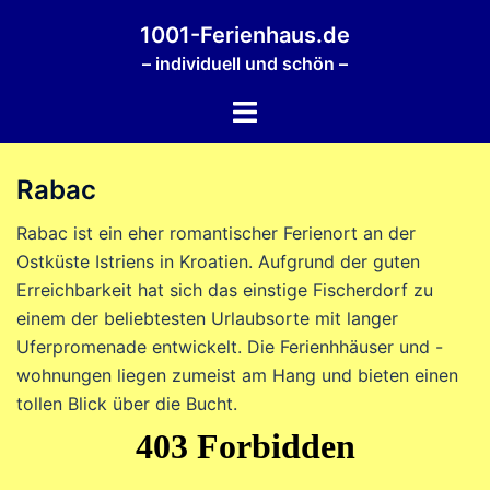
Zum
1001-Ferienhaus.de
Inhalt
– individuell und schön –
springen
Menü
umschalten
Rabac
Rabac ist ein eher romantischer Ferienort an der
Ostküste Istriens in Kroatien. Aufgrund der guten
Erreichbarkeit hat sich das einstige Fischerdorf zu
einem der beliebtesten Urlaubsorte mit langer
Uferpromenade entwickelt. Die Ferienhhäuser und -
wohnungen liegen zumeist am Hang und bieten einen
tollen Blick über die Bucht.